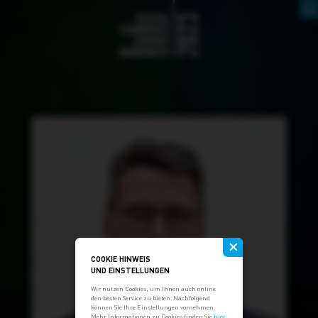
COOKIE HINWEIS
UND EINSTELLUNGEN
Wir nutzen Cookies, um Ihnen auch online
den besten Service zu bieten. Nachfolgend
können Sie Ihre Ein­stellungen vornehmen.
Mehr Infor­mationen zu Cookies finden Sie
hier
.